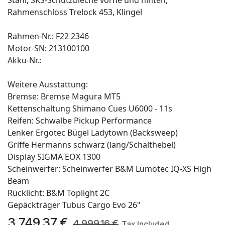
Rahmenschloss Trelock 453, Klingel
Rahmen-Nr.: F22 2346
Motor-SN: 213100100
Akku-Nr.:
Weitere Ausstattung:
Bremse: Bremse Magura MT5
Kettenschaltung Shimano Cues U6000 - 11s
Reifen: Schwalbe Pickup Performance
Lenker Ergotec Bügel Ladytown (Backsweep)
Griffe Hermanns schwarz (lang/Schalthebel)
Display SIGMA EOX 1300
Scheinwerfer: Scheinwerfer B&M Lumotec IQ-XS High
Beam
Rücklicht: B&M Toplight 2C
Gepäckträger Tubus Cargo Evo 26"
3,749.37
€
4,999.16
€
Tax Included