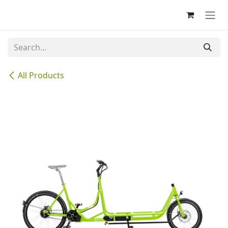
Skip to Content
All Products